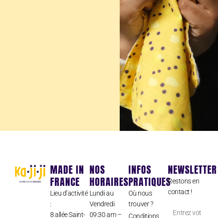
MADE IN
NOS
INFOS
NEWSLETTER
FRANCE
HORAIRES
PRATIQUES
Restons en
contact !
Lieu d’activité
Lundi au
Où nous
:
Vendredi
trouver ?
Entrez
8 allée Saint-
09:30 am –
Conditions