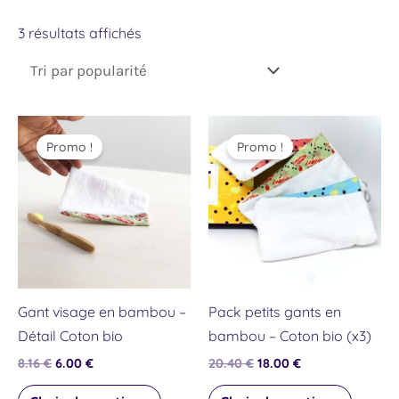
3 résultats affichés
Le
Le
Le
Le
Ce
Ce
prix
prix
prix
prix
Promo !
Promo !
produit
produit
initial
actuel
initial
actuel
était :
est :
était :
est :
a
a
8.16 €.
6.00 €.
20.40 €.
18.00 €.
plusieurs
plusieu
variations.
variati
Les
Les
options
option
peuvent
peuven
Gant visage en bambou –
Pack petits gants en
être
être
Détail Coton bio
bambou – Coton bio (x3)
choisies
choisie
8.16
€
6.00
€
20.40
€
18.00
€
sur
sur
la
la