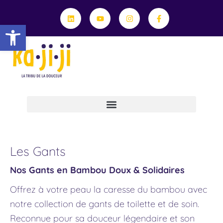
Aller
Linkedin
Youtube
Instagram
Facebook-
f
au
Ouvrir la barre d’outils
contenu
Professionnels, Travaillons Ensemble !
Le Service De Retouche Et Réparation Textile
Conseils Et Engagements
Trié
Les Gants
par
popularité
Nos Gants en Bambou Doux & Solidaires
Offrez à votre peau la caresse du bambou avec
notre collection de gants de toilette et de soin.
Reconnue pour sa douceur légendaire et son