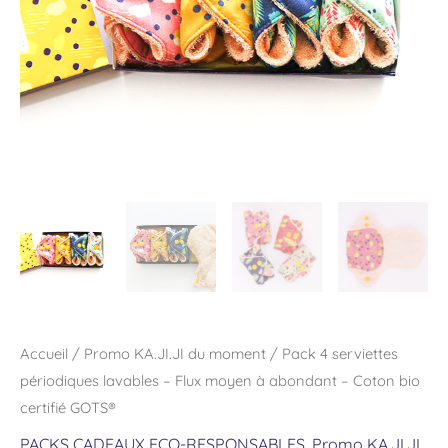
Flux
moyen
à
abondant
-
Coton
bio
certifié
GOTS®
Accueil
/
Promo KA.JI.JI du moment
/ Pack 4 serviettes
périodiques lavables – Flux moyen à abondant – Coton bio
certifié GOTS®
PACKS CADEAUX ECO-RESPONSABLES
,
Promo KA.JI.JI