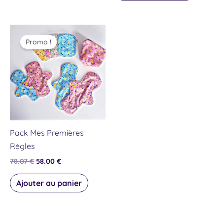
produit
Le
Le
prix
prix
Promo !
initial
actuel
était :
est :
78.07 €.
58.00 €.
Pack Mes Premières
Règles
78.07
€
58.00
€
Ajouter au panier