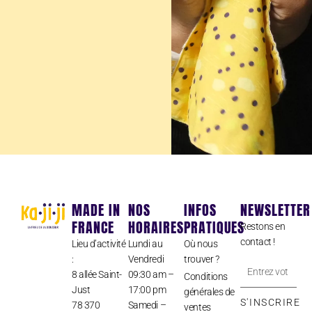
MADE IN
NOS
INFOS
NEWSLETTER
FRANCE
HORAIRES
PRATIQUES
Restons en
contact !
Lieu d’activité
Lundi au
Où nous
:
Vendredi
trouver ?
Entrez
8 allée Saint-
09:30 am –
Conditions
votre
Just
17:00 pm
générales de
adresse
S'INSCRIRE
78 370
Samedi –
ventes