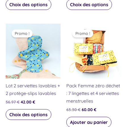
la
la
Choix des options
Choix des options
page
page
du
du
produit
produit
Le
Le
Le
Le
Ce
prix
prix
prix
prix
Promo !
Promo !
produit
initial
actuel
initial
actuel
était :
est :
était :
est :
a
56.97 €.
42.00 €.
63.30 €.
60.00 €.
plusieurs
variations.
Les
options
peuvent
Lot 2 serviettes lavables +
Pack Femme zéro déchet
être
2 protège-slips lavables
: 7 lingettes et 4 serviettes
choisies
menstruelles
56.97
€
42.00
€
sur
63.30
€
60.00
€
la
Choix des options
page
Ajouter au panier
du