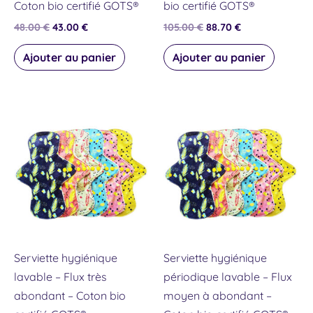
Coton bio certifié GOTS®
bio certifié GOTS®
48.00
€
43.00
€
105.00
€
88.70
€
Ajouter au panier
Ajouter au panier
Ce
Ce
produit
produit
a
a
plusieurs
plusieu
variations.
variati
Les
Les
options
option
peuvent
peuven
Serviette hygiénique
Serviette hygiénique
être
être
lavable – Flux très
périodique lavable – Flux
choisies
choisie
abondant – Coton bio
moyen à abondant –
sur
sur