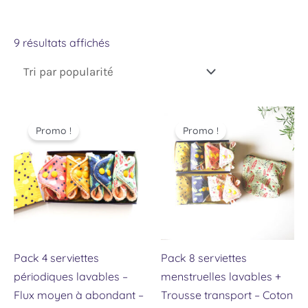
9 résultats affichés
Le
Le
Le
Le
prix
prix
prix
prix
Promo !
Promo !
initial
actuel
initial
actuel
était :
est :
était :
est :
48.00 €.
43.00 €.
105.00 €.
88.70 €.
Pack 4 serviettes
Pack 8 serviettes
périodiques lavables –
menstruelles lavables +
Flux moyen à abondant –
Trousse transport – Coton