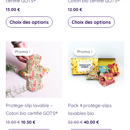
certifié GOTS®
Coton bio certifié GOTS®
la
la
13.00
€
12.00
€
page
page
du
du
Choix des options
Choix des options
produit
produit
Le
Le
Le
Le
Ce
Ce
prix
prix
prix
prix
Promo !
Promo !
produit
produit
initial
actuel
initial
actuel
était :
est :
était :
est :
a
a
13.00 €.
10.50 €.
52.00 €.
40.00 €.
plusieurs
plusieu
variations.
variati
Les
Les
options
option
peuvent
peuven
Protège-slip lavable –
Pack 4 protège-slips
être
être
Coton bio certifié GOTS®
lavables bio
choisies
choisie
13.00
€
10.50
€
52.00
€
40.00
€
sur
sur