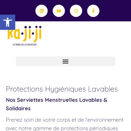
Aller
Linkedin
Youtube
Instagram
Facebook-
f
au
Ouvrir la barre d’outils
contenu
Professionnels, Travaillons Ensemble !
Le Service De Retouche Et Réparation Textile
Conseils Et Engagements
Trié
Protections Hygiéniques Lavables
par
popularité
Nos Serviettes Menstruelles Lavables &
Solidaires
Prenez soin de votre corps et de l’environnement
avec notre gamme de protections périodiques