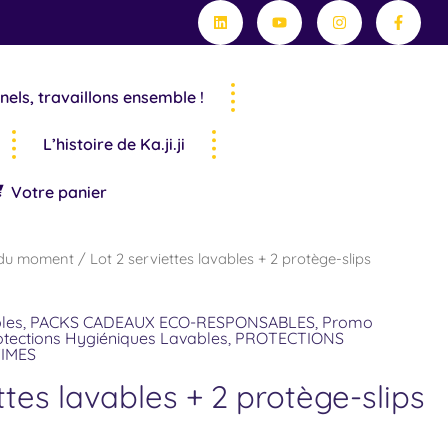
Linkedin
Youtube
Instagram
Facebo
était :
est :
f
56.97 €.
42.00 €.
nels, travaillons ensemble !
L’histoire de Ka.ji.ji
Votre panier
Le
 du moment
/ Lot 2 serviettes lavables + 2 protège-slips
prix
actuel
bles
,
PACKS CADEAUX ECO-RESPONSABLES
,
Promo
est :
otections Hygiéniques Lavables
,
PROTECTIONS
IMES
.
42.00 €.
ttes lavables + 2 protège-slips