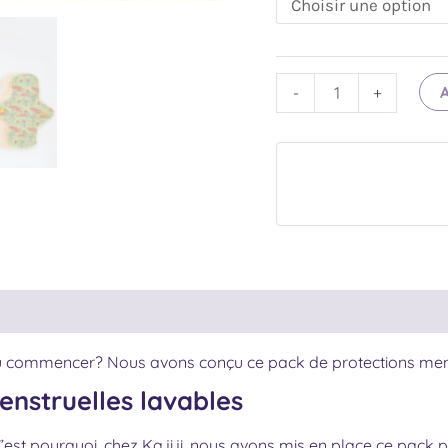
A
-
+
 où commencer? Nous avons conçu ce pack de protections mens
enstruelles lavables
C’est pourquoi, chez Ka.ji.ji, nous avons mis en place ce pack