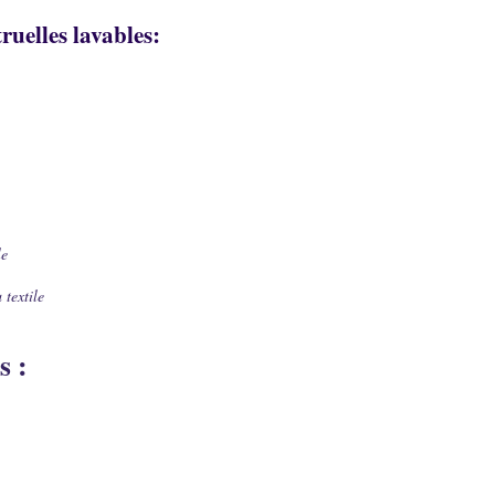
uelles lavables:
le
 textile
s :