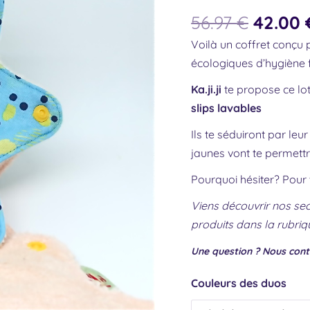
protège-
56.97
€
42.00
slips
Voilà un coffret conçu 
lavables
écologiques d’hygiène 
Ka.ji.ji
te propose ce lo
slips lavables
Ils te séduiront par leu
jaunes
vont te permettr
Pourquoi hésiter? Pour 
Viens découvrir nos sec
produits dans la rubriq
Une question ? Nous cont
Couleurs des duos