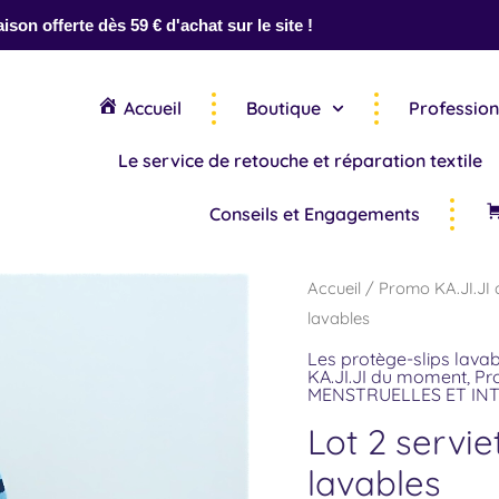
aison offerte dès 59 € d'achat sur le site !
Accueil
Boutique
Profession
Le service de retouche et réparation textile
Conseils et Engagements
Le
quantité
Accueil
/
Promo KA.JI.JI
prix
de
lavables
initial
Lot
Les protège-slips lava
était :
KA.JI.JI du moment
,
Pr
2
MENSTRUELLES ET INT
56.97 €
serviettes
Lot 2 servie
lavables
+
lavables
2