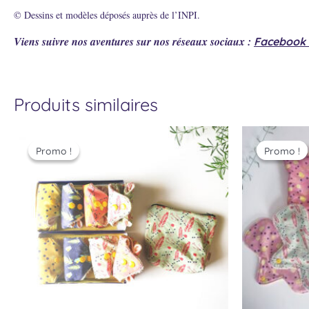
© Dessins et modèles déposés auprès de l’INPI.
Viens suivre nos aventures sur nos réseaux sociaux :
Facebook
Produits similaires
Le
Le
prix
prix
Promo !
Promo !
Promo !
Promo !
initial
actuel
était :
est :
105.00 €.
88.70 €.