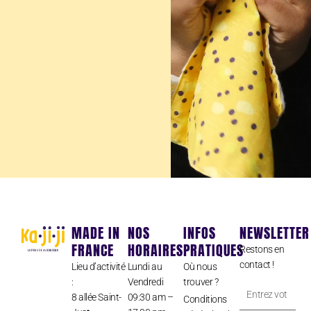
MADE IN
NOS
INFOS
NEWSLETTER
FRANCE
HORAIRES
PRATIQUES
Restons en
contact !
Lieu d’activité
Lundi au
Où nous
:
Vendredi
trouver ?
Entrez
8 allée Saint-
09:30 am –
Conditions
votre