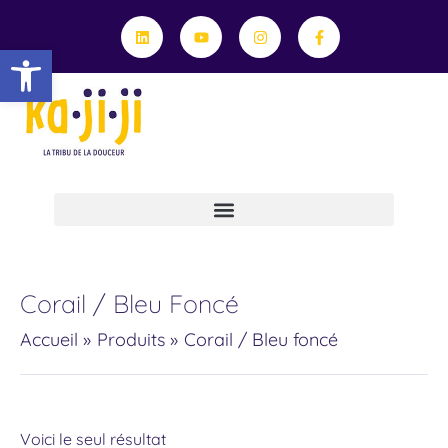
Aller
Linkedin
Youtube
Instagram
Facebook-
f
au
Ouvrir la barre d’outils
contenu
Professionnels, Travaillons Ensemble !
Le Service De Retouche Et Réparation Textile
Conseils Et Engagements
Corail / Bleu Foncé
Accueil
Produits
Corail / Bleu foncé
Voici le seul résultat