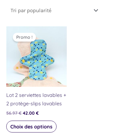
Le
Le
Ce
prix
prix
Promo !
produit
initial
actuel
était :
est :
a
56.97 €.
42.00 €.
plusieurs
variations.
Les
options
peuvent
Lot 2 serviettes lavables +
être
2 protège-slips lavables
choisies
56.97
€
42.00
€
sur
la
Choix des options
page
du