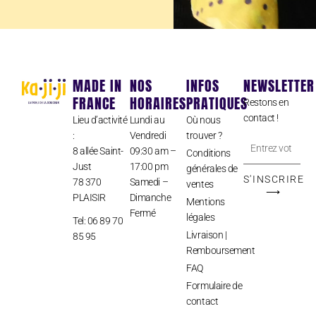
MADE IN
NOS
INFOS
NEWSLETTER
FRANCE
HORAIRES
PRATIQUES
Restons en
contact !
Lieu d’activité
Lundi au
Où nous
:
Vendredi
trouver ?
Entrez
8 allée Saint-
09:30 am –
Conditions
votre
Just
17:00 pm
générales de
adresse
S'INSCRIRE
78 370
Samedi –
ventes
⟶
PLAISIR
Dimanche
e-
Mentions
Fermé
mail
légales
Tel: 06 89 70
Livraison |
85 95
Remboursement
FAQ
Formulaire de
contact