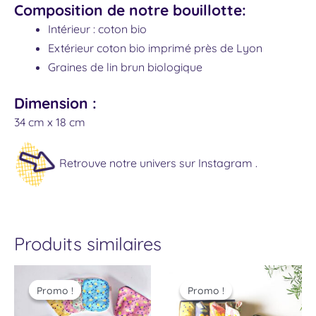
Composition de notre bouillotte:
Intérieur : coton bio
Extérieur coton bio imprimé près de Lyon
Graines de lin brun biologique
Dimension :
34 cm x 18 cm
Retrouve notre univers sur Instagram .
Produits similaires
Le
Le
Le
Le
prix
prix
prix
prix
Promo !
Promo !
Promo !
Promo !
initial
actuel
initial
actuel
était :
est :
était :
est :