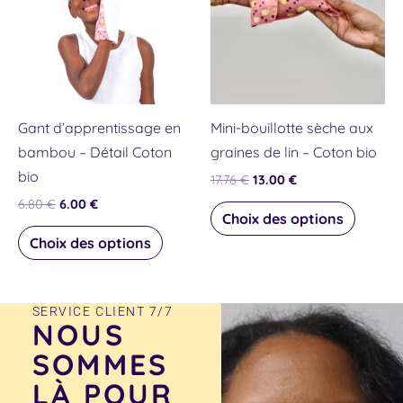
6.80 €.
6.00 €.
17.76 €.
13.00 €.
plusieurs
plusieu
variations.
variati
Les
Les
options
option
peuvent
peuven
Gant d’apprentissage en
Mini-bouillotte sèche aux
être
être
bambou – Détail Coton
graines de lin – Coton bio
choisies
choisie
bio
17.76
€
13.00
€
sur
sur
6.80
€
6.00
€
la
la
Choix des options
page
page
Choix des options
du
du
produit
produit
SERVICE CLIENT 7/7
NOUS
SOMMES
LÀ POUR