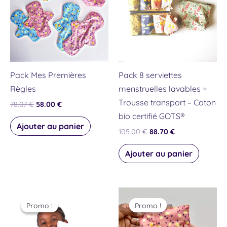
78.07 €.
58.00 €.
105.00 €.
88.70 €.
Pack Mes Premières
Pack 8 serviettes
Règles
menstruelles lavables +
Trousse transport – Coton
78.07
€
58.00
€
bio certifié GOTS®
Ajouter au panier
105.00
€
88.70
€
Ajouter au panier
Le
Le
Le
Le
Ce
Ce
prix
prix
prix
prix
Promo !
Promo !
Promo !
Promo !
produit
produit
initial
actuel
initial
actuel
était :
est :
était :
est :
a
a