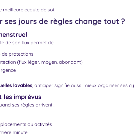
e meilleure écoute de soi.
 ses jours de règles change tout ?
 menstruel
ité de son flux permet de :
 de protections
otection (flux léger, moyen, abondant)
’urgence
elles lavables
, anticiper signifie aussi mieux organiser ses c
et les imprévus
and ses règles arrivent :
éplacements ou activités
rnière minute