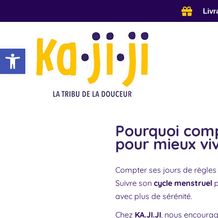
Aller
Livr
au
contenu
Ouvrir la barre d’outils
Pourquoi comp
pour mieux vi
Compter ses jours de règles 
Suivre son
cycle menstruel
p
avec plus de sérénité.
Chez
KA.JI.JI
, nous encourag