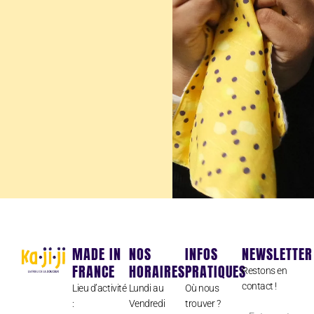
MADE IN
NOS
INFOS
NEWSLETTER
FRANCE
HORAIRES
PRATIQUES
Restons en
contact !
Lieu d’activité
Lundi au
Où nous
:
Vendredi
trouver ?
Entrez