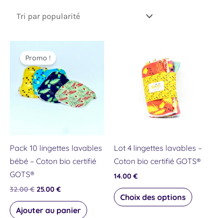
Le
Le
Ce
prix
prix
Promo !
produit
initial
actuel
était :
est :
a
32.00 €.
25.00 €.
plusieu
variati
Les
option
peuven
Pack 10 lingettes lavables
Lot 4 lingettes lavables –
être
bébé – Coton bio certifié
Coton bio certifié GOTS®
choisie
GOTS®
14.00
€
sur
32.00
€
25.00
€
la
Choix des options
page
Ajouter au panier
du