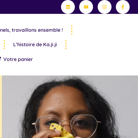
Linkedin
Youtube
Instagram
Facebo
f
nels, travaillons ensemble !
L’histoire de Ka.ji.ji
Votre panier