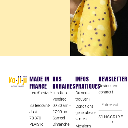
MADE IN
NOS
INFOS
NEWSLETTER
FRANCE
HORAIRES
PRATIQUES
Restons en
contact !
Lieu d’activité
Lundi au
Où nous
:
Vendredi
trouver ?
Entrez
8 allée Saint-
09:30 am –
Conditions
votre
Just
17:00 pm
générales de
adresse
S'INSCRIRE
78 370
Samedi –
ventes
⟶
PLAISIR
Dimanche
e-
Mentions