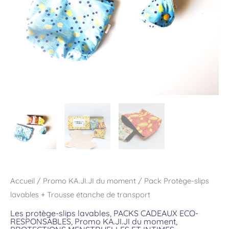
étanche
de
transport
Accueil
/
Promo KA.JI.JI du moment
/ Pack Protège-slips
lavables + Trousse étanche de transport
Les protège-slips lavables
,
PACKS CADEAUX ECO-
RESPONSABLES
,
Promo KA.JI.JI du moment
,