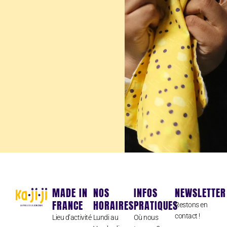
MADE IN
NOS
INFOS
NEWSLETTER
FRANCE
HORAIRES
PRATIQUES
Restons en
contact !
Lieu d’activité
Lundi au
Où nous