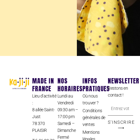
MADE IN
NOS
INFOS
NEWSLETTER
FRANCE
HORAIRES
PRATIQUES
Restons en
contact !
Lieu d’activité
Lundi au
Où nous
:
Vendredi
trouver ?
Entrez
8 allée Saint-
09:30 am –
Conditions
votre
Just
17:00 pm
générales de
adresse
S'INSCRIRE
78 370
Samedi –
ventes
⟶
PLAISIR
Dimanche
e-
Mentions
Fermé
mail
légales