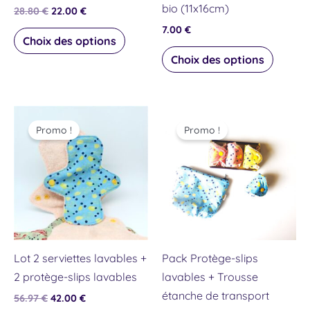
bio (11x16cm)
28.80
€
22.00
€
sur
sur
7.00
€
la
la
Choix des options
page
page
Choix des options
du
du
produit
produit
Le
Le
Le
Le
Ce
Ce
prix
prix
prix
prix
Promo !
Promo !
produit
produit
initial
actuel
initial
actuel
était :
est :
était :
est :
a
a
56.97 €.
42.00 €.
53.99 €.
46.00 €.
plusieurs
plusieu
variations.
variati
Les
Les
options
option
peuvent
peuven
Lot 2 serviettes lavables +
Pack Protège-slips
être
être
2 protège-slips lavables
lavables + Trousse
choisies
choisie
étanche de transport
56.97
€
42.00
€
sur
sur