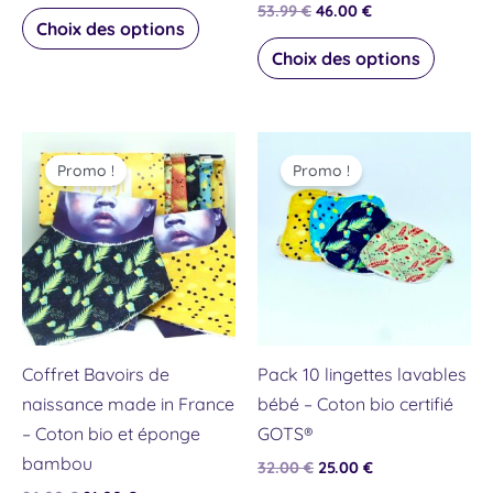
53.99
€
46.00
€
la
la
Choix des options
page
page
Choix des options
du
du
produit
produit
Le
Le
Le
Le
Ce
prix
prix
prix
prix
Promo !
Promo !
produit
initial
actuel
initial
actuel
était :
est :
était :
est :
a
26.00 €.
21.00 €.
32.00 €.
25.00 €.
plusieurs
variations.
Les
options
peuvent
Coffret Bavoirs de
Pack 10 lingettes lavables
être
naissance made in France
bébé – Coton bio certifié
choisies
– Coton bio et éponge
GOTS®
sur
bambou
32.00
€
25.00
€
la