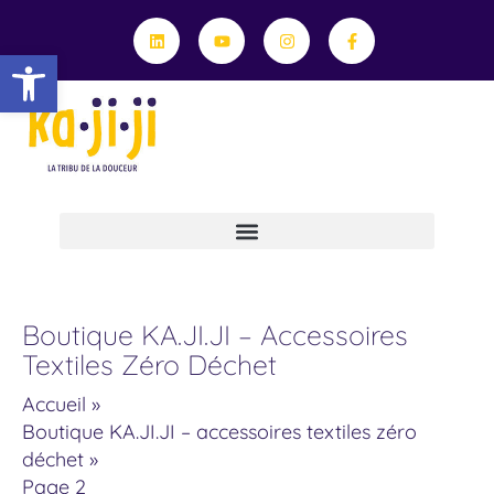
Aller
Linkedin
Youtube
Instagram
Facebook-
f
au
Ouvrir la barre d’outils
contenu
Professionnels, Travaillons Ensemble !
Le Service De Retouche Et Réparation Textile
Conseils Et Engagements
Trié
Boutique KA.JI.JI – Accessoires
par
Textiles Zéro Déchet
popularité
Accueil
Boutique KA.JI.JI – accessoires textiles zéro
déchet
Page 2