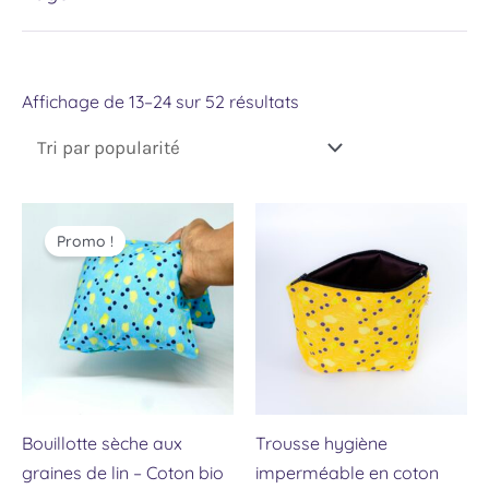
Affichage de 13–24 sur 52 résultats
Le
Le
Ce
Ce
prix
prix
Promo !
produit
produit
initial
actuel
était :
est :
a
a
28.80 €.
22.00 €.
plusieurs
plusieu
variations.
variati
Les
Les
options
option
peuvent
peuven
Bouillotte sèche aux
Trousse hygiène
être
être
graines de lin – Coton bio
imperméable en coton
choisies
choisie