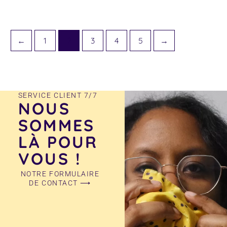
produit
←
1
2
3
4
5
→
SERVICE CLIENT 7/7
NOUS
SOMMES
LÀ POUR
VOUS !
NOTRE FORMULAIRE
DE CONTACT ⟶