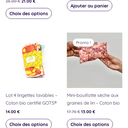
26.00
€
21.00
€
page
Ajouter au panier
du
Choix des options
produit
Le
Le
Ce
Ce
prix
prix
Promo !
produit
produit
initial
actuel
était :
est :
a
a
17.76 €.
13.00 €.
plusieurs
plusieu
variations.
variati
Les
Les
options
option
peuvent
peuven
Lot 4 lingettes lavables –
Mini-bouillotte sèche aux
être
être
Coton bio certifié GOTS®
graines de lin – Coton bio
choisies
choisie
14.00
€
17.76
€
13.00
€
sur
sur
la
la
Choix des options
Choix des options