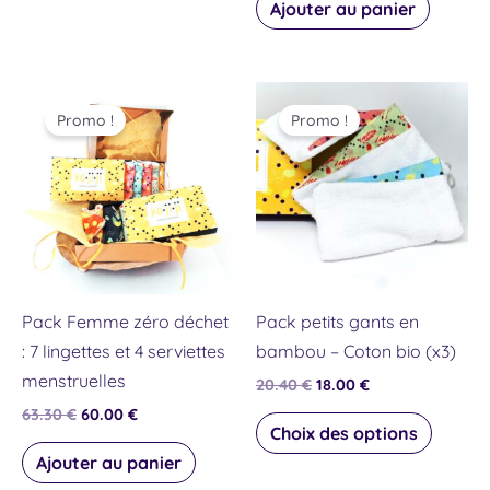
Ajouter au panier
Le
Le
Le
Le
Ce
prix
prix
prix
prix
Promo !
Promo !
produit
initial
actuel
initial
actuel
était :
est :
était :
est :
a
63.30 €.
60.00 €.
20.40 €.
18.00 €.
plusieu
variati
Les
option
peuven
Pack Femme zéro déchet
Pack petits gants en
être
: 7 lingettes et 4 serviettes
bambou – Coton bio (x3)
choisie
menstruelles
20.40
€
18.00
€
sur
63.30
€
60.00
€
la
Choix des options
page
Ajouter au panier
du