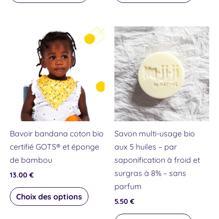
page
page
du
du
produit
produit
Ce
produit
a
plusieurs
variations.
Les
options
peuvent
Bavoir bandana coton bio
Savon multi-usage bio
être
certifié GOTS® et éponge
aux 5 huiles – par
choisies
de bambou
saponification à froid et
sur
surgras à 8% – sans
13.00
€
la
parfum
page
Choix des options
5.50
€
du
produit